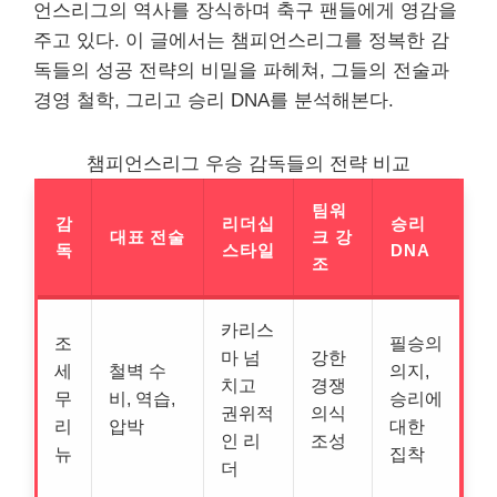
언스리그의 역사를 장식하며 축구 팬들에게 영감을
주고 있다. 이 글에서는 챔피언스리그를 정복한 감
독들의 성공 전략의 비밀을 파헤쳐, 그들의 전술과
경영 철학, 그리고 승리 DNA를 분석해본다.
챔피언스리그 우승 감독들의 전략 비교
팀워
감
리더십
승리
대표 전술
크 강
독
스타일
DNA
조
카리스
조
필승의
마 넘
강한
세
철벽 수
의지,
치고
경쟁
무
비, 역습,
승리에
권위적
의식
리
압박
대한
인 리
조성
뉴
집착
더