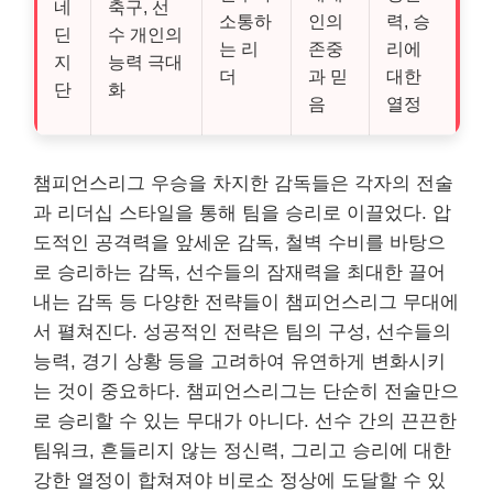
네
축구, 선
소통하
인의
력, 승
딘
수 개인의
는 리
존중
리에
지
능력 극대
더
과 믿
대한
단
화
음
열정
챔피언스리그 우승을 차지한 감독들은 각자의 전술
과 리더십 스타일을 통해 팀을 승리로 이끌었다. 압
도적인 공격력을 앞세운 감독, 철벽 수비를 바탕으
로 승리하는 감독, 선수들의 잠재력을 최대한 끌어
내는 감독 등 다양한 전략들이 챔피언스리그 무대에
서 펼쳐진다. 성공적인 전략은 팀의 구성, 선수들의
능력, 경기 상황 등을 고려하여 유연하게 변화시키
는 것이 중요하다. 챔피언스리그는 단순히 전술만으
로 승리할 수 있는 무대가 아니다. 선수 간의 끈끈한
팀워크, 흔들리지 않는 정신력, 그리고 승리에 대한
강한 열정이 합쳐져야 비로소 정상에 도달할 수 있