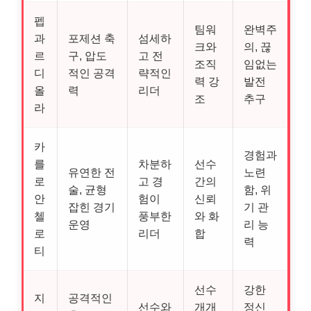
펩
팀워
완벽주
과
포제션 축
섬세하
크와
의, 끊
르
구, 압도
고 전
조직
임없는
디
적인 공격
략적인
력 강
발전
올
력
리더
조
추구
라
카
경험과
를
차분하
선수
유연한 전
노련
로
고 경
간의
술, 균형
함, 위
안
험이
신뢰
잡힌 경기
기 관
첼
풍부한
와 화
운영
리 능
로
리더
합
력
티
선수
강한
지
공격적인
선수와
개개
정신