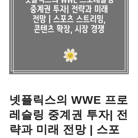
넷플릭스의 WWE 프로
레슬링 중계권 투자| 전
략과 미래 전망 | 스포