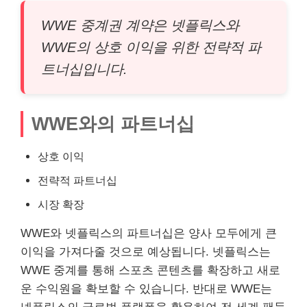
WWE 중계권 계약은 넷플릭스와
WWE의 상호 이익을 위한 전략적 파
트너십입니다.
WWE와의 파트너십
상호 이익
전략적 파트너십
시장 확장
WWE와 넷플릭스의 파트너십은 양사 모두에게 큰
이익을 가져다줄 것으로 예상됩니다. 넷플릭스는
WWE 중계를 통해 스포츠 콘텐츠를 확장하고 새로
운 수익원을 확보할 수 있습니다. 반대로 WWE는