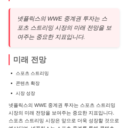
넷플릭스의 WWE 중계권 투자는 스
포츠 스트리밍 시장의 미래 전망을 보
여주는 중요한 지표입니다.
미래 전망
스포츠 스트리밍
콘텐츠 확장
시장 성장
넷플릭스의 WWE 중계권 투자는 스포츠 스트리밍
시장의 미래 전망을 보여주는 중요한 지표입니다.
스포츠 스트리밍 시장은 앞으로 더욱 성장할 것으로