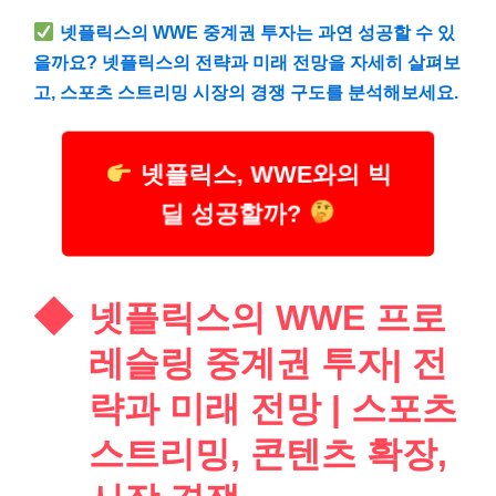
넷플릭스의 WWE 중계권 투자는 과연 성공할 수 있
을까요? 넷플릭스의 전략과 미래 전망을 자세히 살펴보
고, 스포츠 스트리밍 시장의 경쟁 구도를 분석해보세요.
넷플릭스, WWE와의 빅
딜 성공할까?
넷플릭스의 WWE 프로
레슬링 중계권 투자| 전
략과 미래 전망 | 스포츠
스트리밍, 콘텐츠 확장,