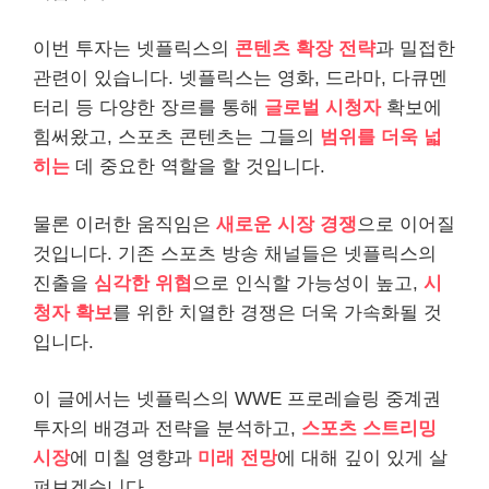
이번 투자는 넷플릭스의
콘텐츠 확장 전략
과 밀접한
관련이 있습니다. 넷플릭스는 영화, 드라마, 다큐멘
터리 등 다양한 장르를 통해
글로벌 시청자
확보에
힘써왔고, 스포츠 콘텐츠는 그들의
범위를 더욱 넓
히는
데 중요한 역할을 할 것입니다.
물론 이러한 움직임은
새로운 시장 경쟁
으로 이어질
것입니다. 기존 스포츠 방송 채널들은 넷플릭스의
진출을
심각한 위협
으로 인식할 가능성이 높고,
시
청자 확보
를 위한 치열한 경쟁은 더욱 가속화될 것
입니다.
이 글에서는 넷플릭스의 WWE 프로레슬링 중계권
투자의 배경과 전략을 분석하고,
스포츠 스트리밍
시장
에 미칠 영향과
미래 전망
에 대해 깊이 있게 살
펴보겠습니다.