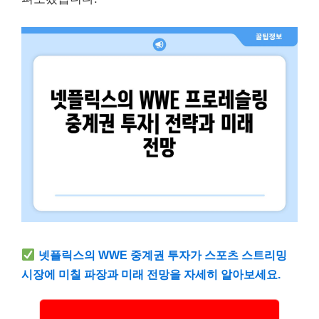
넷플릭스의 WWE 중계권 투자가 스포츠 스트리밍
시장에 미칠 파장과 미래 전망을 자세히 알아보세요.