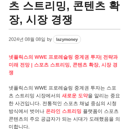
츠 스트리밍, 콘텐츠 확
장, 시장 경쟁
2024년 08월 08일
by
lazymoney
넷플릭스의 WWE 프로레슬링 중계권 투자| 전략과
미래 전망 | 스포츠 스트리밍, 콘텐츠 확장, 시장 경
쟁
넷플릭스의 WWE 프로레슬링 중계권 투자는 스포
츠 스트리밍 시장에서의
새로운 도약
을 알리는 중요
한 사건입니다. 전통적인 스포츠 채널 중심의 시청
방식에서 벗어나
온라인 스트리밍
플랫폼이 스포츠
콘텐츠의 주요 공급자가 되는 시대가 도래했음을 의
미합니다.