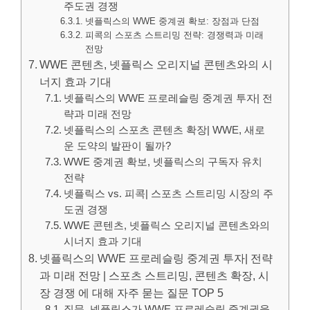
주도권 경쟁
넷플릭스의 WWE 중계권 확보: 장점과 단점
피콕의 스포츠 스트리밍 전략: 경쟁력과 미래
전망
WWE 콘텐츠, 넷플릭스 오리지널 콘텐츠와의 시
너지 효과 기대
넷플릭스의 WWE 프로레슬링 중계권 투자| 전
략과 미래 전망
넷플릭스의 스포츠 콘텐츠 확장| WWE, 새로
운 도약의 발판이 될까?
WWE 중계권 확보, 넷플릭스의 구독자 유치
전략
넷플릭스 vs. 피콕| 스포츠 스트리밍 시장의 주
도권 경쟁
WWE 콘텐츠, 넷플릭스 오리지널 콘텐츠와의
시너지 효과 기대
넷플릭스의 WWE 프로레슬링 중계권 투자| 전략
과 미래 전망 | 스포츠 스트리밍, 콘텐츠 확장, 시
장 경쟁 에 대해 자주 묻는 질문 TOP 5
질문. 넷플릭스가 WWE 프로레슬링 중계권을