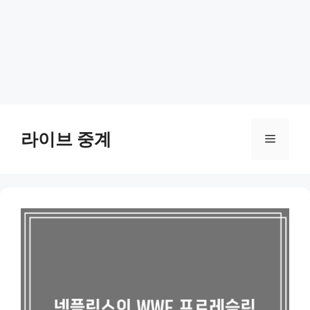
Skip
to
라이브 중계
Menu
content