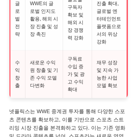
글
WWE의 글
진출 확대,
구독자
로
로벌 인지도
글로벌 엔
확보 및
벌
활용, 해외 시
터테인먼트
해외 시
전
장 진출 및 성
플랫폼으로
장 경쟁
략
장 촉진
서의 위상
력 강화
강화
구독료
수
새로운 수익
재무 성장
수입 증
익
원 창출 및 기
및 지속 가
가 및 광
창
존 수익 모델
능한 사업
고 수익
출
다변화
모델 확보
확대
넷플릭스는 WWE 중계권 투자를 통해 다양한 스포
츠 콘텐츠를 확보하고, 이를 기반으로 스포츠 스트
리밍 시장 진출을 본격화하고 있다. 이는 기존 영화
및 드라마 콘텐츠를 넘어, 스포츠라는 새로운 영역