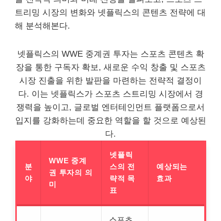
트리밍 시장의 변화와 넷플릭스의 콘텐츠 전략에 대
해 분석해본다.
넷플릭스의 WWE 중계권 투자는 스포츠 콘텐츠 확
장을 통한 구독자 확보, 새로운 수익 창출 및 스포츠
시장 진출을 위한 발판을 마련하는 전략적 결정이
다. 이는 넷플릭스가 스포츠 스트리밍 시장에서 경
쟁력을 높이고, 글로벌 엔터테인먼트 플랫폼으로서
입지를 강화하는데 중요한 역할을 할 것으로 예상된
다.
넷플릭
WWE 중계
분
스의 전
예상되는
권 투자의 의
야
략적 목
효과
미
표
스포츠